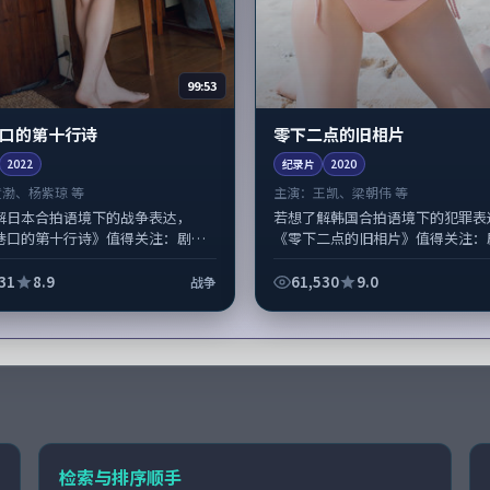
99:53
口的第十行诗
零下二点的旧相片
2022
纪录片
2020
黄渤、杨紫琼 等
主演：
王凯、梁朝伟 等
解日本合拍语境下的战争表达，
若想了解韩国合拍语境下的犯罪表
巷口的第十行诗》值得关注：剧情
《零下二点的旧相片》值得关注：
物动机与生活细节的咬合，黄渤、
重人物动机与生活细节的咬合，王
配角群戏并重。影片2022年面...
朝伟与配角群戏并重。影片2020年面
31
8.9
61,530
9.0
战争
检索与排序顺手