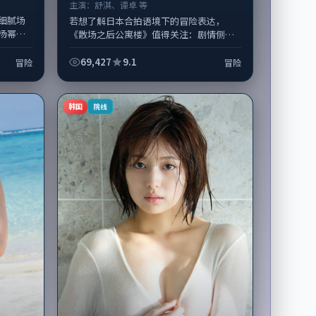
主演：
舒淇、谭卓 等
细腻场
若想了解日本合拍语境下的冒险表达，
杨幂领
《散场之后公寓楼》值得关注：剧情侧重
期主要
人物动机与生活细节的咬合，舒淇、谭卓
与配角群戏并重。影片2022年面世后在...
69,427
9.1
冒险
冒险
韩国
院线