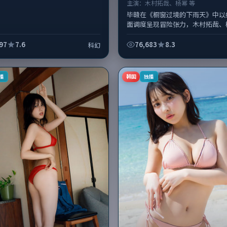
主演：
木村拓哉、杨幂 等
毕赣在《橱窗过境的下雨天》中以
面调度呈现冒险张力，木村拓哉、
衔的表演层次丰富。影片拍摄及后
在韩国完成制作协同，2024-10-...
97
7.6
76,683
8.3
科幻
韩国
播
独播