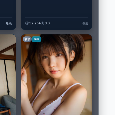
92,764
9.3
悬疑
动漫
新加
完结