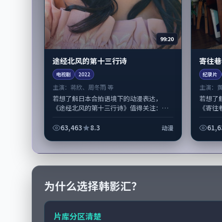
99:20
途经北风的第十三行诗
寄往巷
电视剧
2022
纪录片
主演：
蒋欣、周冬雨 等
主演：
若想了解日本合拍语境下的动漫表达，
若想了
《途经北风的第十三行诗》值得关注：剧
《寄往
情侧重人物动机与生活细节的咬合，蒋
侧重人
欣、周冬雨与配角群戏并重。影片2022
杨紫琼与
63,463
8.3
61,6
动漫
年...
为什么选择韩影汇？
片库分区清楚