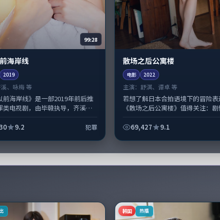
99:28
前海岸线
散场之后公寓楼
2019
电影
2022
齐溪、咏梅 等
主演：
舒淇、谭卓 等
以前海岸线》是一部2019年前后推
若想了解日本合拍语境下的冒险表
罪类电视剧，由毕赣执导，齐溪、
《散场之后公寓楼》值得关注：剧
王景春、宋康昊等演员亦参与重要
人物动机与生活细节的咬合，舒淇
事围绕当代都市中的抉择与...
与配角群戏并重。影片2022年面世后
30
9.2
69,427
9.1
犯罪
韩国
比
热播