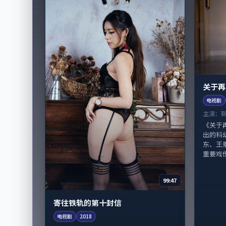
关于再
电视剧
主演：
《关于
出的科
东、王
重要戏份
99:47
寄往铁轨的第十封信
电视剧
2018