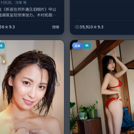
木村拓哉、汤唯 等
在《折返在郊外遇见旧相片》中以
面调度呈现惊悚张力，木村拓哉、
衔的表演层次丰富。影片拍摄及后
英国完成制作协同，2018-...
56
9.3
39,910
9.3
惊悚
日本
线
4K