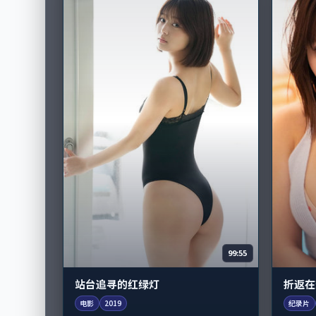
99:55
站台追寻的红绿灯
折返在
电影
2019
纪录片