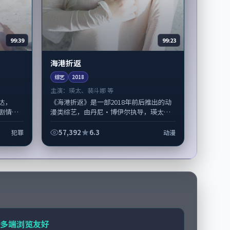
99:39
99:23
海港折返
综艺
2018
主演：
瑛太、裴斗娜 等
达，
《海港折返》是一部2018年前后推出的动
剧情侧
漫类综艺，由丹尼·博伊尔执导，瑛太、
凯、梁
裴斗娜，沈腾、陶虹等演员亦参与重要戏
世...
份。故事围绕当代都市中的抉择与救...
57,392
6.3
犯罪
动漫
多端浏览友好