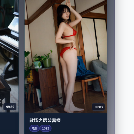
99:59
99:03
散场之后公寓楼
电影
2022