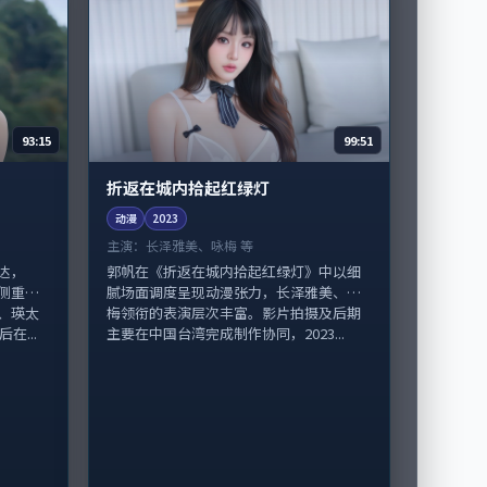
93:15
99:51
折返在城内拾起红绿灯
动漫
2023
主演：
长泽雅美、咏梅 等
达，
郭帆在《折返在城内拾起红绿灯》中以细
侧重人
腻场面调度呈现动漫张力，长泽雅美、咏
、瑛太
梅领衔的表演层次丰富。影片拍摄及后期
在...
主要在中国台湾完成制作协同，2023...