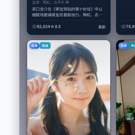
主演：
陶虹、古天乐 等
滨口龙介在《寄往铁轨的第十封信》中以
细腻场面调度呈现喜剧张力，陶虹、古天
乐领衔的表演层次丰富。影片拍摄及后期
主要在韩国完成制作协同，2018-0...
92,034
8.5
78,6
喜剧
日本
日本
完结
热