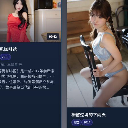
99:42
见咖啡馆
2017
靳东、王景春 等
再见咖啡馆》是一部2017年前后推
幻类电视剧，由是枝裕和执导，靳
景春，任素汐、沈腾等演员亦参与
。故事围绕当代都市中的抉...
橱窗过境的下雨天
综艺
2024