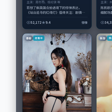
主演：
周冬雨、桂纶镁 等
主演：
若想了解英国合拍语境下的惊悚表达，
陈凯歌
《站台追寻的红绿灯》值得关注：剧情侧
细腻场
重人物动机与生活细节的咬合，周冬雨、
汤唯领
桂纶镁与配角群戏并重。影片2019年面...
期主要在
52,172
9.4
34,3
惊悚
泰国
新加
连载中
院