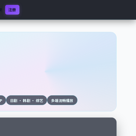
录
注册
0P
日剧 · 韩剧 · 综艺
多端流畅播放