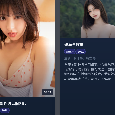
孤岛与候车厅
纪录片
2022
主演：
裴斗娜、瑛太 等
若想了解韩国合拍语境下的悬疑表
《孤岛与候车厅》值得关注：剧情
物动机与生活细节的咬合，裴斗娜
与配角群戏并重。影片2022年面世后
99:13
郊外遇见旧相片
2018